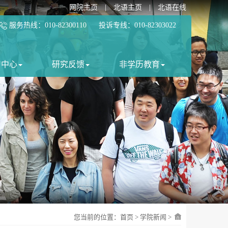
网院主页
|
北语主页
|
北语在线
服务热线：010-82300110 投诉专线：010-82303022
习中心
研究反馈
非学历教育
您当前的位置：
首页
>
学院新闻
>