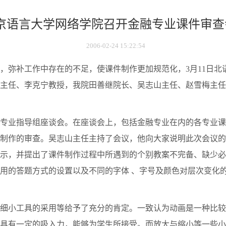
京语言大学网络学院召开金融专业课件审查
2006-02-24 15:22:54
，弥补工作中存在的不足，使课件制作更加规范化，3月11日北语
主任、李克宁教授，我院田善继院长、吴志山主任、赵雪梅主任
召开各专业指导组座谈会。在座谈会上，包括金融专业在内的各专业
制作的审查。吴志山主任主持了会议，他向大家说明此次会议的
示，并提出了课件制作过程中所遇到的个别教案不完备、缺少必
用的答题方式的设置以及不同的字体 、字号及颜色对层次变化
细小工具的采用等给予了充分的肯定。一致认为动画是一种比较
具有一定的吸入力，能够为学生所接受。而放大与缩小等一些小