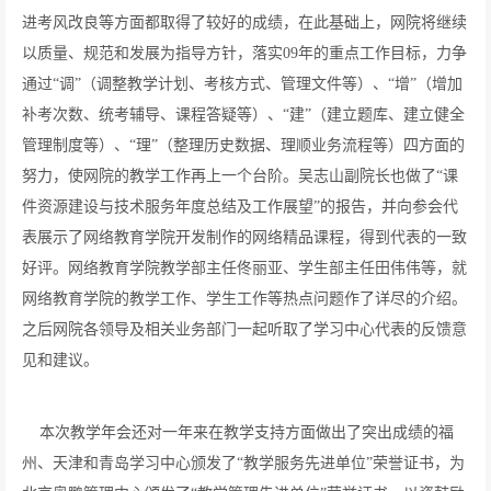
进考风改良等方面都取得了较好的成绩，在此基础上，网院将继续
以质量、规范和发展为指导方针，落实09年的重点工作目标，力争
通过“调”（调整教学计划、考核方式、管理文件等）、“增”（增加
补考次数、统考辅导、课程答疑等）、“建”（建立题库、建立健全
管理制度等）、“理”（整理历史数据、理顺业务流程等）四方面的
努力，使网院的教学工作再上一个台阶。吴志山副院长也做了“课
件资源建设与技术服务年度总结及工作展望”的报告，并向参会代
表展示了网络教育学院开发制作的网络精品课程，得到代表的一致
好评。网络教育学院教学部主任佟丽亚、学生部主任田伟伟等，就
网络教育学院的教学工作、学生工作等热点问题作了详尽的介绍。
之后网院各领导及相关业务部门一起听取了学习中心代表的反馈意
见和建议。
本次教学年会还对一年来在教学支持方面做出了突出成绩的福
州、天津和青岛学习中心颁发了“教学服务先进单位”荣誉证书，为