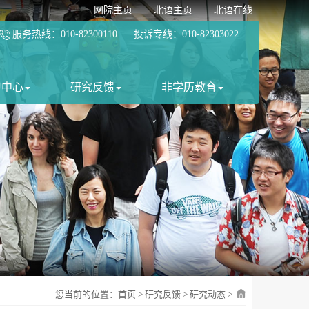
网院主页
|
北语主页
|
北语在线
服务热线：010-82300110 投诉专线：010-82303022
习中心
研究反馈
非学历教育
您当前的位置：
首页
>
研究反馈
>
研究动态
>