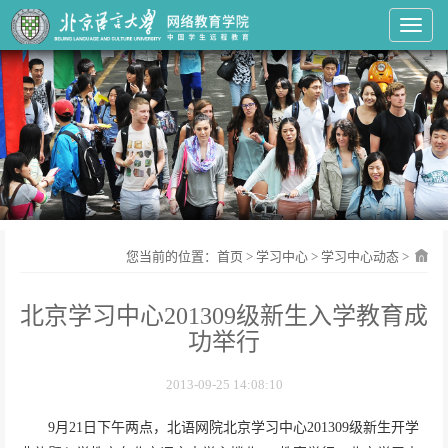
Toggl
您当前的位置：
首页
>
学习中心
>
学习中心动态
>
北京学习中心201309级新生入学教育成
功举行
2013-09-25 14:08:10
9
月
21
日
下午两点，北语网院北京学习中心
201309
级新生开学