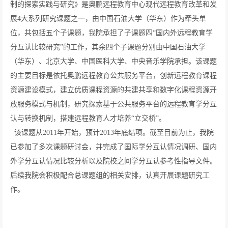
制的探索实践与研究》是奥鹏远程教育中心现代远程教育改革和发
展
4
大系列研究课题之一，由中国石油大学（华东）作为牵头单
位，共包括五个子课题，我院承担了子课题四“国内外远程教育学
分互认比较研究”的工作，其余四个子课题分别由中国石油大学
（华东）、北京大学、中国医科大学、中央音乐学院承担。该课题
的主要目标是依托奥鹏远程教育公共服务平台，创新远程教育课程
资源建设模式，建立优质课程资源的共建共享和数字化课程资源开
放服务模式与机制，研究探索基于公共服务平台的远程教育学分互
认与转换机制，搭建远程教育人才培养
“
立交桥
”
。
该课题从
2011
年开始，预计
2013
年底结项。截至目前为止，我院
已参加了多次课题研讨会，并完成了国际学分互认情况调研、国内
外学分互认情况比较分析以及院校之间学分互认参考性指导文件。
后续我院会积极配合总课题组的相关安排，认真开展课题研究工
作。