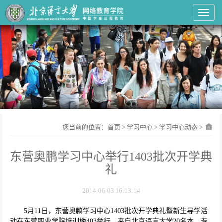
Toggl
您当前的位置：
首页
>
学习中心
>
学习中心动态
>
东营奥鹏学习中心举行1403批次开学典
礼
2014-06-03 16:13:14
5
月
11
日，东营奥鹏学习中心
1403
批次开学典礼暨新生导学活
动在东营职业学院培训楼
403
举行。来自北京语言大学
20
名本、专