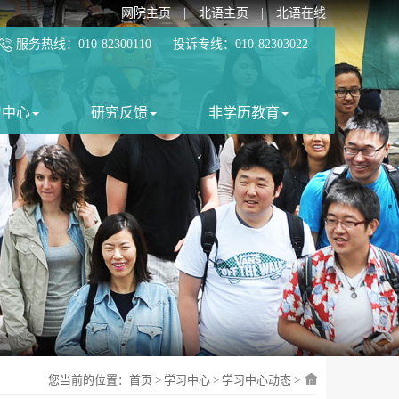
网院主页
|
北语主页
|
北语在线
服务热线：010-82300110 投诉专线：010-82303022
习中心
研究反馈
非学历教育
您当前的位置：
首页
>
学习中心
>
学习中心动态
>