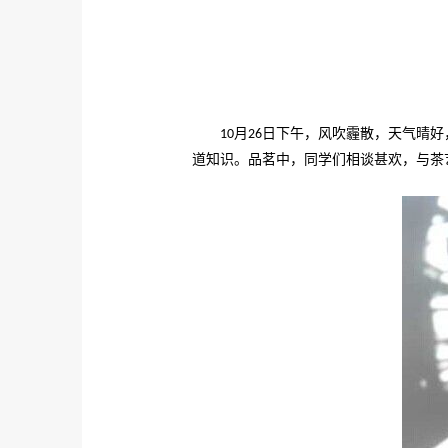
月
日下午，风吹霾散，天气晴好
10
26
道知识。品茗中，同学们相谈甚欢，与茶