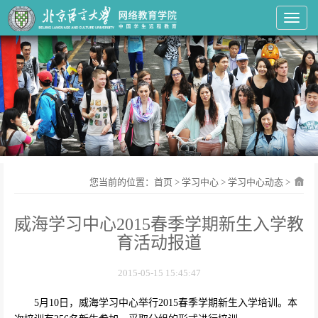
Toggl
您当前的位置：
首页
>
学习中心
>
学习中心动态
>
威海学习中心2015春季学期新生入学教
育活动报道
2015-05-15 15:45:47
5
月
10
日
，威海学习中心举行
2015
春季学期新生入学培训。本