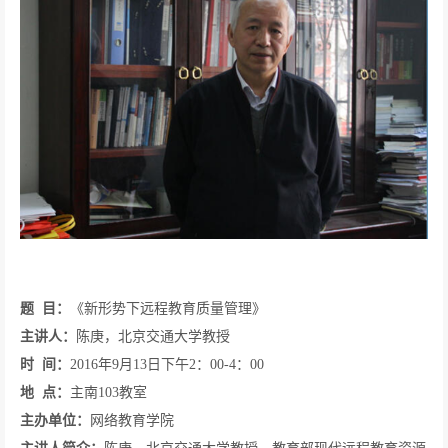
题
目：
《新形势下远程教育质量管理》
主讲人：
陈庚，北京交通大学教授
时
间：
2016
年
9
月
13
日下午
2
：
00-4
：
00
地
点：
主南
103
教室
主办单位：
网络教育学院