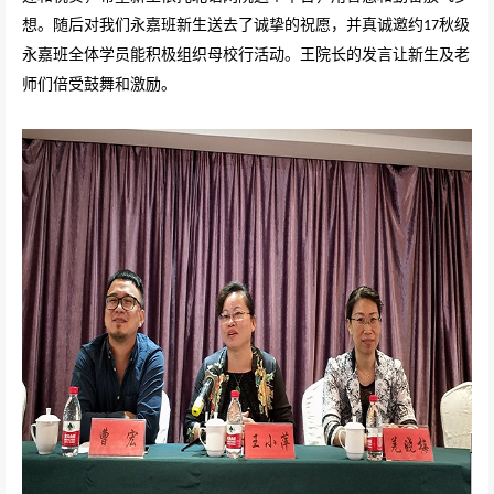
想。随后对我们永嘉班新生送去了诚挚的祝愿，并真诚邀约
秋级
17
永嘉班全体学员能积极组织母校行活动。王院长的发言让新生及老
师们倍受鼓舞和激励。