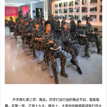
开学典礼第三项：晚会。同学们自行组织晚会节目，载歌载
舞，欢聚一堂。正值十九大，晚会上，大家纷纷献唱歌颂我们伟大