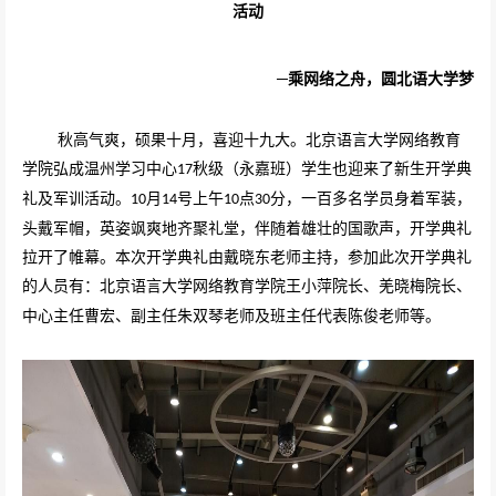
活动
─乘网络之舟
，圆北语大学梦
秋高气爽，硕果十月，喜迎十九大。北京语言大学网络教育
学院弘成温州学习中心
秋级（永嘉班）学生也迎来了新生开学典
17
礼及军训活动。
月
号上午
点
分，一百多名学员身着军装，
10
14
10
30
头戴军帽，英姿飒爽地齐聚礼堂，伴随着雄壮的国歌声，开学典礼
拉开了帷幕。本次开学典礼由戴晓东老师主持，参加此次开学典礼
的人员有：北京语言大学网络教育学院王小萍院长、羌晓梅院长、
中心主任曹宏、副主任朱双琴老师及班主任代表陈俊老师等。