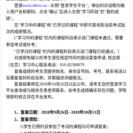
登录
www.eblcu.cn
—
左侧“登录学生平台”，弹出的对话框内输
入用户名和密码，点击“确认”后进入左侧“学习阶段”栏“我的成
绩”。
在“学习中的课程”和“已学过的课程”中即可查询到当前考试批
次的成绩情况。
(
“学习中的课程”栏内的课程科目表示该门课程未通过，需要
参加考试或补考；
“已学过的课程”栏内的课程科目表示该门课程已经通过。）
对成绩有疑义的考生请在规定时间内提出复查申请
,
校总部
（北京）学习中心联系电话：
010-82300079
复查成绩的考生须提供姓名、身份证号码、考号、联系电话以
及需复查的科目名称，并需描述详细情况。
复查结果将在
2018
年
10
月
26
日以后公布，请考生及时登录学习
平台查询或与相关负责老师联系，如考生成绩确实存在问题，学院
将即时修正并在平台发布。
1
、复查日期：
2018
年
9
月
26
日
--2018
年
10
月
11
日
2
、复查须知：
1)
学生已预约且参加了考试的课程均可申请复查；