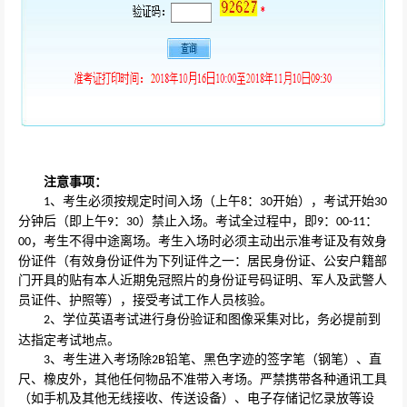
注意事项：
、考生必须按规定时间入场（上午
：
开始），考试开始
1
8
30
30
分钟后（即上午
：
）禁止入场。考试全过程中，即
：
：
9
30
9
00-11
，考生不得中途离场。考生入场时必须主动出示准考证及有效身
00
份证件（有效身份证件为下列证件之一：居民身份证、公安户籍部
门开具的贴有本人近期免冠照片的身份证号码证明、军人及武警人
员证件、护照等），接受考试工作人员核验。
、学位英语考试进行身份验证和图像采集对比，务必提前到
2
达指定考试地点。
、考生进入考场除
铅笔、黑色字迹的签字笔（钢笔）、直
3
2B
尺、橡皮外，其他任何物品不准带入考场。严禁携带各种通讯工具
（如手机及其他无线接收、传送设备）、电子存储记忆录放等设