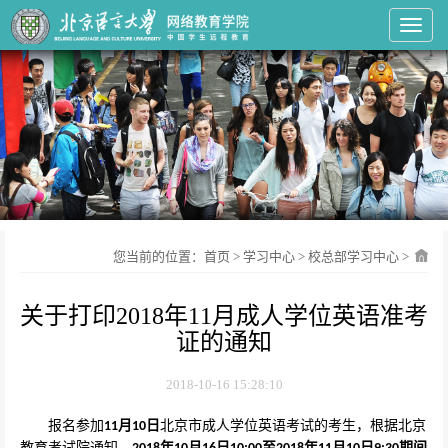
Toggl
您当前的位置：
首页
>
学习中心
>
校总部学习中心
>
关于打印2018年11月成人学位英语准考
证的通知
2018-10-16 15:28:10
报名参加
月
日
北京市成人学位英语考试的考生，根据北京
11
10
教育考试院通知，
年
月
日
至
年
月
日
期间