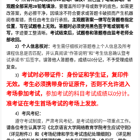
观题全部采用
铅笔填涂
，要覆盖所印字母或数字的底色，如需更
2B
改答案，务必擦干净，因填涂不符合要求或答题卡破损而产生机器
阅卷差错，责任由考生自行承担。
主观题答案一律写在答题卷指定
位置
，
写在试题卷上无效。答题时必须使用黑色签字笔或钢笔书
写，
字迹要工整清晰。
考试结束后，试题卷和答题卷由监考老师全
部收回。
）个人信息核对：
考生需仔细核对答题卷上个人信息及所考
2
课程信息是否匹配，并认真阅读“作答说明”和“考生信息确认暨考
试承诺书”后签字。
误答他人答题卷，成绩以
分记，不予受理成绩
0
复查。
考试时必带证件：身份证和学生证，复印件
3
）
无效。考生必须携带身份证原件，否则不允许进入
考场参加考试，
参加考试的科目考试成绩以
分计。
0
准考证在考生首场考试的考场上发放
。
4
）
考风考纪：
遵守考试制度，严肃考风考纪，是考试组织的一项重点工作。
请各位考生认真学习《北京语言大学网络教育学院考生应试守则》
（详见附件
2
）和《考场纪律和学生考试违纪处理细则》（详见附