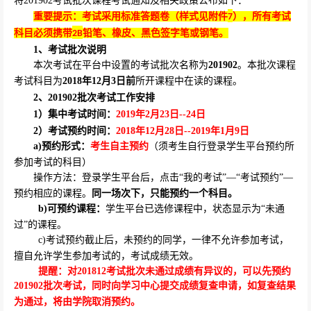
将
201902
考试批次课程考试通知及相关政策公布如下：
重要提示：考试采用标准答题卷（样式见附件
），所有考试
7
科目必须携带
铅笔、橡皮、黑色签字笔或钢笔。
2B
1
、考试批次说明
本次考试在平台中设置的考试批次名称为
201902
。本批次课程
考试科目为
2018
年
12
月
3
日前
所开课程中在读的课程。
2
、
201902
批次考试工作安排
1
）集中考试时间：
2019
年
2
月
23
日
--24
日
2
）考试预约时间：
2018
年
12
月
28
日
--2019
年
1
月
9
日
a)
预约形式：
考生自主预约
（须考生自行登录学生平台预约所
参加考试的科目）
操作方法：登录学生平台后，点击“我的考试”—“考试预约”—
预约相应的课程。
同一场次下，只能预约一个科目。
b)
可预约课程：
学生平台已选修课程中，状态显示为“未通
过”的课程。
c)
考试预约截止后，未预约的同学，一律不允许参加考试，
擅自允许学生参加考试的，考试成绩无效。
提醒：对
201812
考试批次未通过成绩有异议的，可以先预约
201902
批次考试，同时向学习中心提交成绩复查申请，如复查结果
为通过，将由学院取消预约。