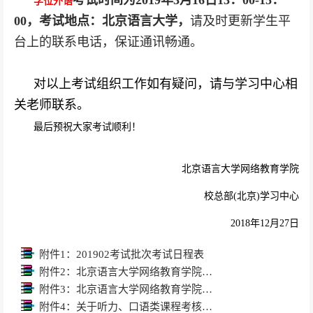
考试时间为
2019
年
3
月
16
日
13
：
00-15
：
学位外语
00
，考试地点：北京语言大学，
请及时更新学生平
台上的联系电话，保证通讯畅通。
对以上考试组织工作如有疑问，请与学习中心相
关老师联系。
最后预祝大家考试顺利！
北京语言大学网络教育学院
校总部
(
北京
)
学习中心
2018
年
12
月
27
日
附件1：201902考试批次考试日程表
附件2：北京语言大学网络教育学院考生应试守则
附件3：北京语言大学网络教育学院学生违反考纪行为处理细则
附件4：关于听力、口语类课程考核方式的通知