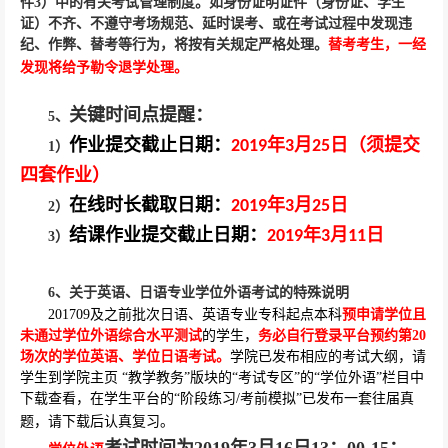
件
3
）中的有关考试管理制度。如身份证明证件（身份证、学生
证）不齐、不遵守考场规范、延时误考、或在考试过程中发现违
纪、作弊、替考等行为，将按有关规定严格处理。
替考考生，一经
发现将给予勒令退学处理。
关键时间点提醒：
5
、
作业提交截止日期：
年
月
日（须提交
2019
3
25
1
）
四套作业）
在线时长截取日期：
年
月
日
2019
3
25
2
）
结课作业提交截止日期：
年
月
日
2019
3
11
3
）
6
、关于英语、日语专业学位外语考试的特殊说明
201709
及之前批次日语、英语专业专科起点本科
预申请学位且
未通过学位外语综合水平测试
的学生，
务必自行登录平台预约第
20
场次的学位英语、学位日语考试。
学院已发布相应的考试大纲，请
学生到学院主页 “教学教务”版块的“考试专区”的“学位外语”栏目中
下载查看，在学生平台的“阶段练习
/
考前模拟”已发布一套往届真
题，请下载后认真复习。