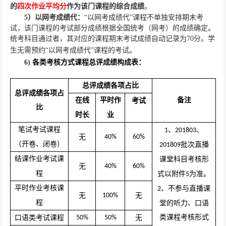
的
四次作业平均分
作为该门课程的综合成绩
。
5
）以网考成绩代：
“以网考成绩代”课程不单独安排期末考
试，该门课程的考试部分成绩根据全国统考（网考）的成绩确定。
统考科目通过者，其对应的课程期末考试成绩自动记录为
70
分。学
生无需预约“以网考成绩代”课程的考试。
6)
各类考核方式课程总评成绩构成表：
总评成绩各项占比
总评成绩各项占
在线
平时作
备注
考试
比
时长
业
笔试考试课程
、
、
1
201803
无
40%
60%
（开卷、闭卷）
批次直播
201809
结课作业考试课
课堂科目考核形
无
40%
60%
程
式以附件
为准。
5
平时作业考核课
、不参与直播课
2
无
100%
无
程
堂的听力、口语
类课程考核形式
口语类考试课程
50%
50%
无