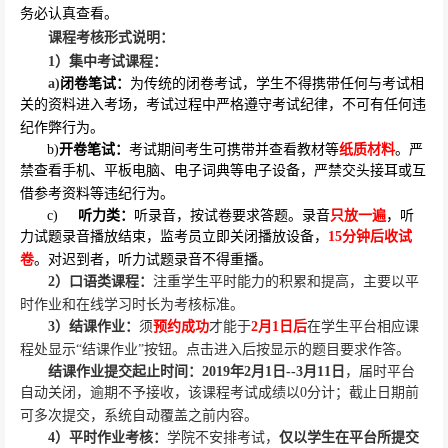
务必认真查看。
课程考核形式说明：
1
）集中考试课程：
a)
闭卷笔试：
为传统的闭卷考试，学生不得携带任何与考试相
关的资料进入考场，考试过程中严格遵守考试纪律，不可有任何违
纪作弊行为。
b)
开卷笔试：
考试期间考生可携带并查看教材等
纸质材料
。严
禁查看手机、平板电脑、电子词典等电子设备，严禁交头接耳或互
借参考资料等违纪行为。
c)
听力类：
听录音，按试卷要求答题。录音
只放一遍
，听
力试题录音播放结束，监考员立即关闭播放设备，
15
分钟后收试
卷
。对迟到者，听力试题录音不得重播。
2
）口语类课程：
注重学生平时能力的积累和提高，主要以平
时作业和在线学习时长为考核标准。
3
）结课作业：
须
预约成功
才能于
2
月
1
日后
在学生平台相应课
程处显示“结课作业”按钮。点击进入后按显示的题目要求作答。
结课作业提交起止时间：
2019
年
2
月
1
日
--3
月
11
日
，届时平台
自动关闭，逾期不予接收，该课程考试成绩以
0
分计；截止日期前
可多次提交，系统自动覆盖之前内容。
4
）平时作业考核：
学院不安排考试，
仅以学生在平台所提交