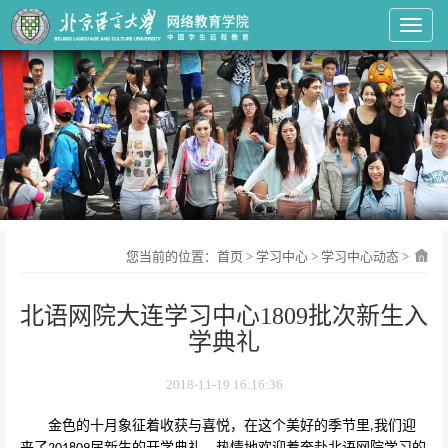
Toggl
您当前的位置：
首页
>
学习中心
>
学习中心动态
>
北语网院大连学习中心1809批次新生入
学典礼
2018-11-19 16:16:36
金色的十月象征着收获与喜悦，在这个美好的季节里
我们迎
,
来了
届新生的开学典礼，热情地欢迎着奔赴北语网院学习的