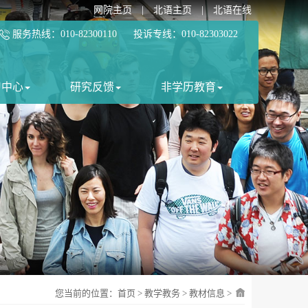
网院主页
|
北语主页
|
北语在线
服务热线：010-82300110 投诉专线：010-82303022
习中心
研究反馈
非学历教育
您当前的位置：
首页
>
教学教务
>
教材信息
>