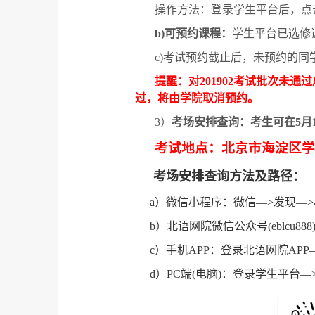
操作方法：登录学生平台后，点击
b)
可预约课程：
学生平台已选修
c)
考试预约截止后，未预约的同
提醒：对
201902
考试批次未通过
过，将由学院取消预约。
3
）
考场安排查询：考生可在
5
月
考试地点：北京市海淀区学
考场安排
查询方法及路径：
a
）微信小程序：微信—
>
发现—
>
b
）北语网院微信公众号
(eblcu888
c
）手机
APP
：登录北语网院
APP
d
）
PC
端
(
电脑
)
：登录学生平台—