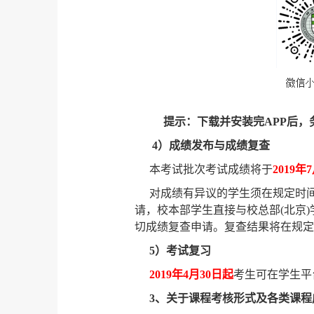
提示：下载并安装完
APP
后，
4
）成绩发布与成绩复查
本考试批次考试成绩将于
2019
年
7
对成绩有异议的学生须在规定时
请，校本部学生直接与校总部
(
北京
)
切成绩复查申请。复查结果将在规定
5
）考试复习
2019
年
4
月
30
日起
考生可在学生平
3
、关于课程考核形式及各类课程