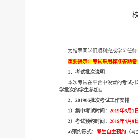
为指导同学们顺利完成学习任务
重要提示：考试采用标准答题卷
1
、考试批次说明
本次考试在平台中设置的考试批
学批次的学生参加
)
。
2
、
201906
批次考试工作安排
1
）集中考试时间：
2019
年
6
月
1
2
）考试预约时间：
2019
年
4
月
9
a)
预约形式：
考生自主预约
（考