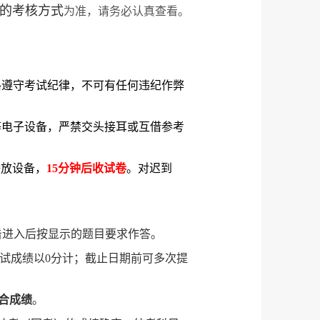
的考核方式
为准，请务必认真查看。
格遵守考试纪律，不可有任何违纪作弊
等电子设备，严禁交头接耳或互借参考
播放设备，
15
分钟后收试卷
。对迟到
击进入后按显示的题目要求作答。
试成绩以
0
分计；截止日期前可多次提
合成绩
。