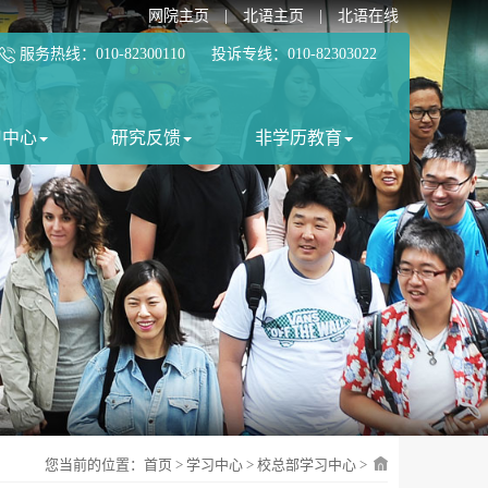
网院主页
|
北语主页
|
北语在线
服务热线：010-82300110 投诉专线：010-82303022
习中心
研究反馈
非学历教育
您当前的位置：
首页
>
学习中心
>
校总部学习中心
>