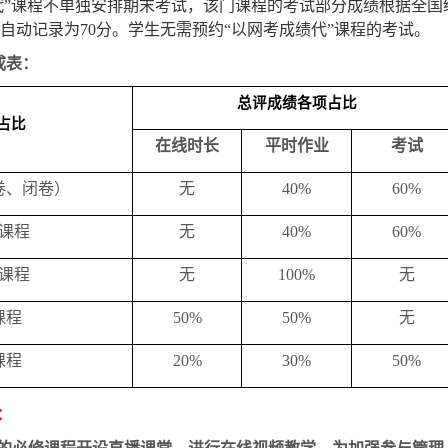
代”课程不单独安排期末考试，该门课程的考试部分成绩根据全
自动记录为
70
分。学生无需预约“以网考成绩代”课程的考试。
成表：
总评成绩各项占比
占比
在线时长
平时作业
考试
卷、闭卷）
无
40%
60%
课程
无
40%
60%
课程
无
100%
无
课程
50%
50%
无
课程
20%
30%
50%
：