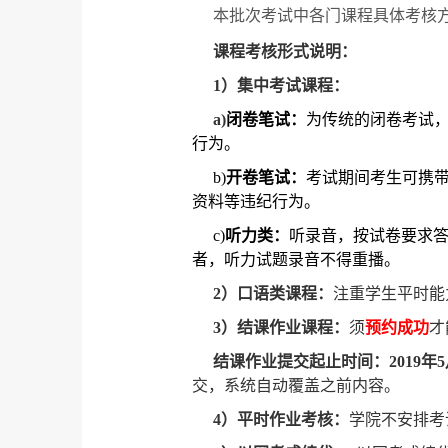
本批次考试中各门课程具体考核
课程考核形式说明：
1
）集中考试课程：
a)
闭卷笔试：
为传统的闭卷考试
行为。
b)
开卷笔试：
考试期间考生可携
资料等违纪行为。
c)
听力类：
听录音，按试卷要求
者，听力试题录音不得重播。
2
）口语类课程：
注重学生平时能
3
）结课作业课程：
须
预约成功
才
结课作业提交起止时间：
2019
年
5
交，系统自动覆盖之前内容。
4
）平时作业考核：
学院不安排考