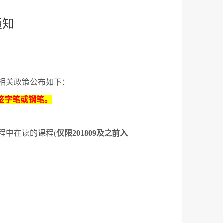
通知
相关政策公布如下：
签字笔或钢笔。
程中在读的课程
(
仅限
201809
及之前入