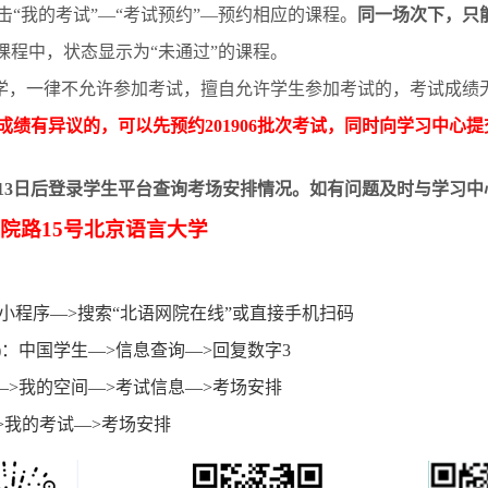
“我的考试”—“考试预约”—预约相应的课程。
同一场次下，只
课程中，状态显示为“未通过”的课程。
学，一律不允许参加考试，擅自允许学生参加考试的，考试成绩
成绩有异议的，可以先预约
201906
批次考试，同时向学习中心提
13
日后登录学生平台查询考场安排情况。如有问题及时与学习中
院路
15
号北京语言大学
小程序—
>
搜索“北语网院在线”或直接手机扫码
)
：中国学生—
>
信息查询—
>
回复数字
3
—
>
我的空间—
>
考试信息—
>
考场安排
>
我的考试—
>
考场安排