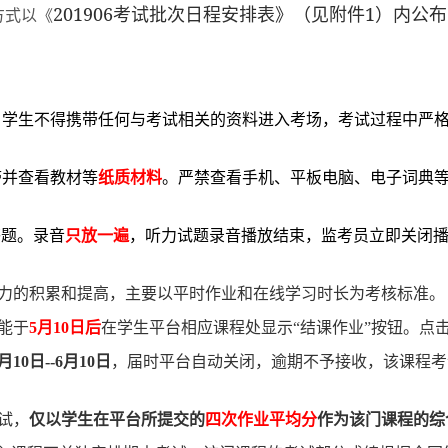
201906
1
考试批次日程安排表》（见附件
）内公布
方式以《
，学生不得携带任何与考试相关的资料进入考场，考试过程中严
带并查看教材等
纸质材料
。严禁查看手机、平板电脑、电子词典
答题。录音
只放一遍
，听力试题录音播放结束，监考员立即关闭
力的积累和提高，主要以平时作业和在线学习时长为考核标准。
能于
5
月
10
日后
在学生平台相应课程处显示“结课作业”按钮。点
月
10
日
--6
月
10
日
，届时平台自动关闭，逾期不予接收，该课程考
试，
仅以学生在平台所提交的
四次作业平均分
作为该门课程的综