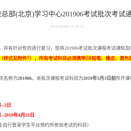
校总部(北京)学习中心201906考试批次考试
2019-04-09 13:36:55
，并有针对性的进行复习，现将
201906
考试批次课程考试通知及
7
2B
（样式见附件
），所有考试科目必须携带
铅笔、橡皮、黑色
次名称为
201906
。本批次课程考试科目为
2019
年
3
月
3
日前
所开课
日
--2
日
日
--2019
年
4
月
21
日
生自行登录学生平台预约所参加考试的科目）