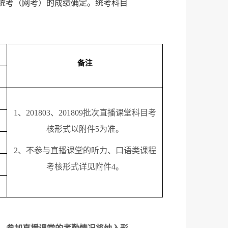
国统考（网考）的成绩确定。统考科目
备注
1
、
201803
、
201809
批次直播课堂科目考
核形式以附件
5
为准。
2
、不参与直播课堂的听力、口语类课程
考核形式详见附件
4
。