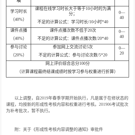
项
课程在线学习时长大于等于
10
小时的为满
学习时长
0
—
分；
40
（
40%
）
不足的计算公式：学习时长
/10
小时
*40
课件点播
课件点播次数不低于
20
次
0
—
40
（
40%
）
不足的计算公式：课件点播次数
/20*40
参与讨论
参加网上交流讨论
5
次
0
—
20
（
20%
）
不足的计算公式：参与讨论次数
/5*20
网上评价综合总分
100
分
（计算课程最终结课成绩时按学习参与权重进行折算）
以上调整，自
2019
年春季学期开始执行，凡是属于在修状态的
课程，均按新的形成性考核内容和权重进行考核。
201906
考试批次
为补考批次，暂不执行。
附：关于《形成性考核内容调整的通知》审批件