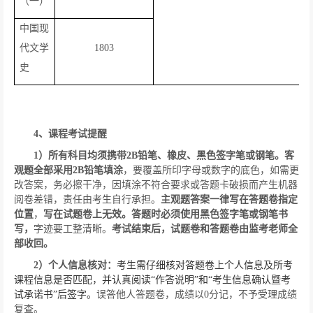
（一）
中国现
代文学
1803
史
4
、课程考试提醒
1
）
所有科目均须携带
2B
铅笔、橡皮、黑色签字笔或钢笔。客
观题全部采用
2B
铅笔填涂
，要覆盖所印字母或数字的底色，如需更
改答案，务必擦干净，因填涂不符合要求或答题卡破损而产生机器
阅卷差错，责任由考生自行承担。
主观题答案一律写在答题卷指定
位置
，
写在试题卷上无效。答题时必须使用黑色签字笔或钢笔书
写，
字迹要工整清晰。
考试结束后，试题卷和答题卷由监考老师全
部收回。
2
）个人信息核对：
考生需仔细核对答题卷上个人信息及所考
课程信息是否匹配，并认真阅读“作答说明”和“考生信息确认暨考
试承诺书”后签字。
误答他人答题卷，成绩以
0
分记，不予受理成绩
复查。