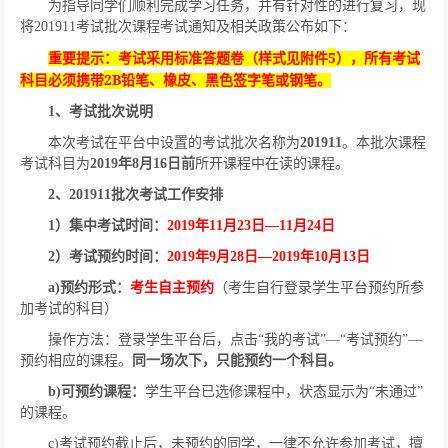
为指导同学们顺利完成学习任务，并有针对性的进行复习，现
将
201911
考试批次课程考试通知及相关政策公布如下：
5
重要提示：考试采用标准答题卷（样式见附件
），所有考试
2B
科目必须携带
铅笔、橡皮、黑色签字笔或钢笔。
1
、考试批次说明
本次考试在平台中设置的考试批次名称为
201911
。本批次课程
考试科目为
2019
年
8
月
16
日前
所开课程中在读的课程。
2
、
201911
批次考试工作安排
1
）集中考试时间：
2019
年
11
月
23
日
—
11
月
24
日
2
）考试预约时间：
2019
年
9
月
28
日
—
2019
年
10
月
13
日
a)
预约形式：
考生自主预约
（考生自行登录学生平台预约所参
加考试的科目）
操作方法：登录学生平台后，点击“我的考试”—“考试预约”—
预约相应的课程。
同一场次下，只能预约一个科目。
b)
可预约课程：
学生平台已选修课程中，状态显示为“未通过”
的课程。
c)
考试预约截止后，未预约的同学，一律不允许参加考试，擅