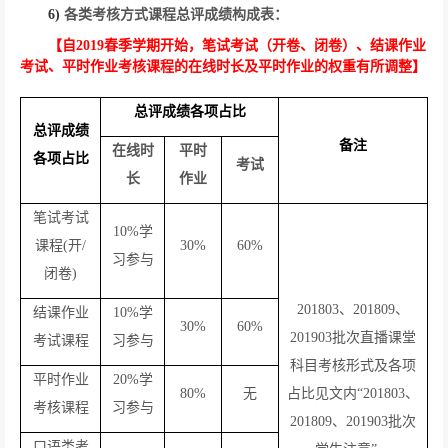
6)
各类考核方式课程总评成绩构成表：
【自
2019
春季学期开始，笔试考试（开卷、闭卷）、结课作业
考试、平时作业考核课程的在线时长及平时作业的权重有所调整】
总评成绩各项占比
总评成绩
备注
在线时
平时
各项占比
考试
长
作业
笔试考试
10%
学
课程
(
开
/
30%
60%
习参与
闭卷
)
201803
、
201809
、
结课作业
10%
学
30%
60%
201903
批次直播课堂
考试课程
习参与
科目考核形式及各项
平时作业
20%
学
80%
无
占比见文内“
201803
、
考核课程
习参与
201809
、
201903
批次
口语类考