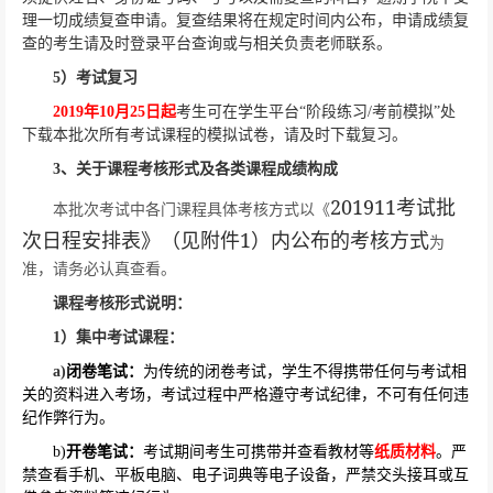
理一切成绩复查申请。复查结果将在规定时间内公布，申请成绩复
查的考生请及时登录平台查询或与相关负责老师联系。
5
）考试复习
2019
年
10
月
25
日起
考生可在学生平台“阶段练习
/
考前模拟”处
下载本批次所有考试课程的模拟试卷，请及时下载复习。
3
、关于课程考核形式及各类课程成绩构成
201911
考试批
本批次考试中各门课程具体考核方式以《
1
次日程安排表》（见附件
）内公布的考核方式
为
准，请务必认真查看。
课程考核形式说明：
1
）集中考试课程：
a)
闭卷笔试：
为传统的闭卷考试，学生不得携带任何与考试相
关的资料进入考场，考试过程中严格遵守考试纪律，不可有任何违
纪作弊行为。
b)
开卷笔试：
考试期间考生可携带并查看教材等
纸质材料
。严
禁查看手机、平板电脑、电子词典等电子设备，严禁交头接耳或互