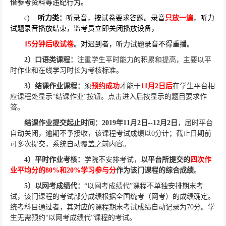
借参考资料等违纪行为。
c)
听力类：
听录音，按试卷要求答题。录音
只放一遍
，听力
试题录音播放结束，监考员立即关闭播放设备，
15
分钟后收试卷
。对迟到者，听力试题录音不得重播。
2
）口语类课程：
注重学生平时能力的积累和提高，主要以平
时作业和在线学习时长为考核标准。
3
）结课作业课程：
须
预约成功
才能于
11
月
2
日后
在学生平台相
应课程处显示“结课作业”按钮。点击进入后按显示的题目要求作
答。
结课作业提交起止时间：
2019
年
11
月
2
日
--12
月
2
日
，届时平台
自动关闭，逾期不予接收，该课程考试成绩以
0
分计；截止日期前
可多次提交，系统自动覆盖之前内容。
4
）平时作业考核：
学院不安排考试，
以平台所提交的
四次作
业平均分的
80%
和
20%
学习参与分
作为该门课程的综合成绩
。
5
）以网考成绩代：
“以网考成绩代”课程不单独安排期末考
试，该门课程的考试部分成绩根据全国统考（网考）的成绩确定。
统考科目通过者，其对应的课程期末考试成绩自动记录为
70
分。学
生无需预约“以网考成绩代”课程的考试。