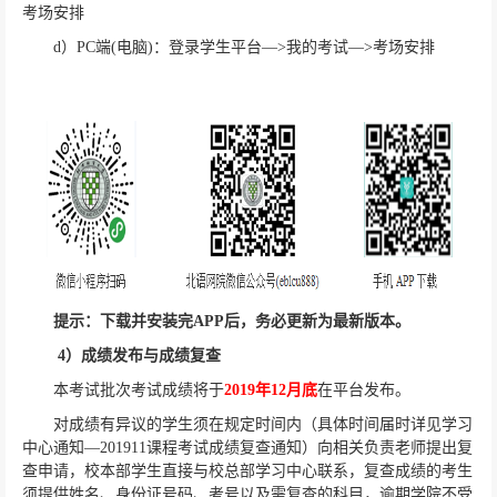
考场安排
d
）
PC
端
(
电脑
)
：登录学生平台—
>
我的考试—
>
考场安排
提示：下载并安装完
APP
后，务必更新为最新版本。
4
）成绩发布与成绩复查
本考试批次考试成绩将于
2019
年
12
月底
在平台发布。
对成绩有异议的学生须在规定时间内（具体时间届时详见学习
中心通知—
201911
课程考试成绩复查通知）向相关负责老师提出复
查申请，校本部学生直接与校总部学习中心联系，复查成绩的考生
须提供姓名、身份证号码、考号以及需复查的科目，逾期学院不受