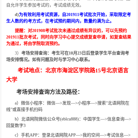
自允许学生参加考试的，考试成绩无效。
d)
为有效利用考试资源，自
201911
考试批次开始，采取限定考
生人数的约考方式，在考试预约期间内，数量约满为止。
提醒：对
201908
考试批次未通过成绩有异议的，可以先预约
201911
批次考试，同时向学习中心提交成绩复查申请，如复查结果
为通过，将由学院取消预约。
3
）
考场安排查询：考生可在
10
月
23
日后登录学生平台查询考
场安排情况。如有问题及时与学习中心联系。
考试地点：北京市海淀区学院路
15
号北京语言
大学
考场安排
查询方法及路径：
a
）微信小程序：微信—
>
发现—
>
小程序—
>
搜索“北语网院在
线”或直接手机扫码
b
）北语网院微信公众号
(eblcu888)
：中国学生—
>
信息查询—
>
回复数字
3
c
）手机
APP
：登录北语网院
APP
—
>
我的空间—
>
考试信息—
>