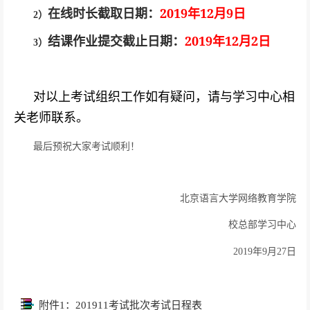
2019
12
9
在线时长截取日期：
年
月
日
2
）
2019
12
2
结课作业提交截止日期：
年
月
日
3
）
对以上考试组织工作如有疑问，请与学习中心相
关老师联系。
最后预祝大家考试顺利！
北京语言大学网络教育学院
校总部学习中心
2019
年
9
月
27
日
附件1：201911考试批次考试日程表