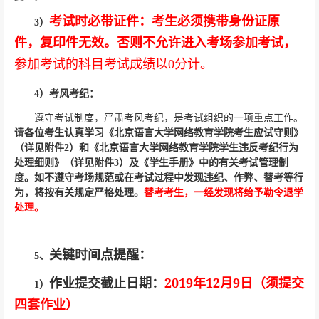
考试时必带证件：考生必须携带身份证原
3
）
件，复印件无效。否则不允许进入考场参加考试，
参加考试的科目考试成绩以
0
分计。
4
）
考风考纪：
遵守考试制度，严肃考风考纪，是考试组织的一项重点工作。
请各位考生认真学习《北京语言大学网络教育学院考生应试守则》
（详见附件
2
）和《北京语言大学网络教育学院学生违反考纪行为
处理细则》（详见附件
3
）及《学生手册》中的有关考试管理制
度。如不遵守考场规范或在考试过程中发现违纪、作弊、替考等行
为，将按有关规定严格处理。
替考考生，一经发现将给予勒令退学
处理。
关键时间点提醒：
5
、
2019
12
9
作业提交截止日期：
年
月
日（须提交
1
）
四套作业）