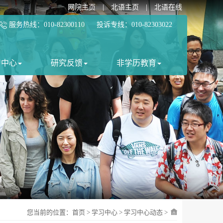
网院主页
|
北语主页
|
北语在线
服务热线：010-82300110 投诉专线：010-82303022
习中心
研究反馈
非学历教育
您当前的位置：
首页
>
学习中心
>
学习中心动态
>