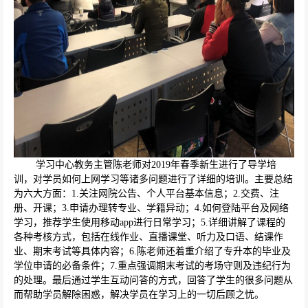
学习中心教务主管陈老师对
2019
年春季新生进行了导学培
训，对学员如何上网学习等诸多问题进行了详细的培训。主要总结
为六大方面：
1.
关注网院公告、个人平台基本信息；
2.
交费、注
册、开课；
3.
申请办理转专业、学籍异动；
4.
如何登陆平台及网络
学习，推荐学生使用移动
app
进行日常学习；
5.
详细讲解了课程的
各种考核方式，包括在线作业、直播课堂、听力及口语、结课作
业、期末考试等具体内容；
6.
陈老师还着重介绍了专升本的毕业及
学位申请的必备条件；
7.
重点强调期末考试的考场守则及违纪行为
的处理。最后通过学生互动问答的方式，回答了学生的很多问题从
而帮助学员解除困惑，解决学员在学习上的一切后顾之忧。