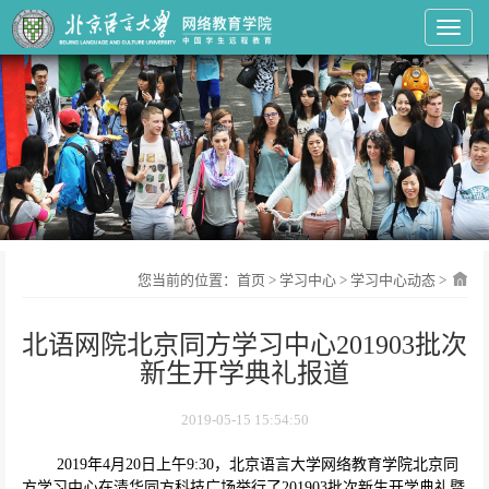
Toggl
您当前的位置：
首页
>
学习中心
>
学习中心动态
>
北语网院北京同方学习中心201903批次
新生开学典礼报道
2019-05-15 15:54:50
2019
年
4
月
20
日上午
9:30
，北京语言大学网络教育学院北京同
方学习中心在清华同方科技广场举行了
201903
批次新生开学典礼暨