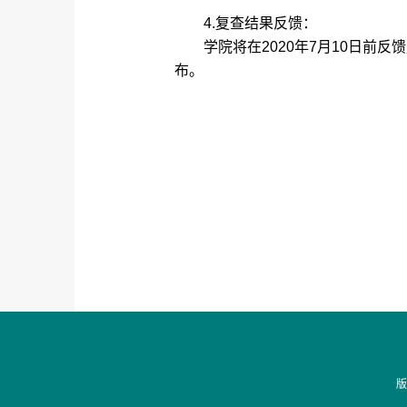
4.
复查结果反馈：
学院将在
2020
年
7
月
10
日前反馈
布。
版