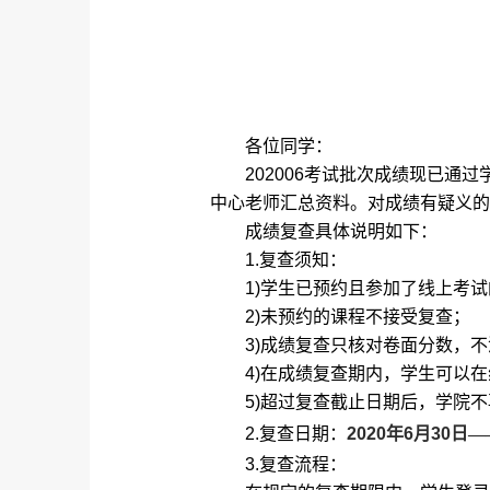
各位同学：
202006
考试批次成绩现已通过
中心老师汇总资料。对成绩有疑义的
成绩复查具体说明如下：
1.
复查须知：
1)
学生已预约且参加了线上考试
2)
未预约的课程不接受复查；
3)
成绩复查只核对卷面分数，不
4)
在成绩复查期内，学生可以在
5)
超过复查截止日期后，学院不
2.
复查日期：
2020
年
6
月
30
日—
3.
复查流程：