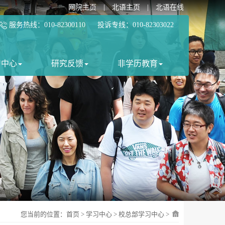
网院主页
|
北语主页
|
北语在线
服务热线：010-82300110 投诉专线：010-82303022
习中心
研究反馈
非学历教育
您当前的位置：
首页
>
学习中心
>
校总部学习中心
>