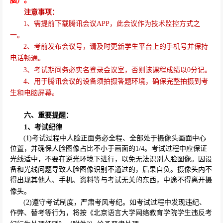
脑）。
注意事项：
1
、需提前下载腾讯会议
APP
，此会议作为技术监控方式之
一。
2
、考前发布会议号，请及时更新学生平台上的手机号并保持
电话畅通。
3
、考试期间务必实名登录会议室，否则该课程成绩以
0
分记。
4
、用于腾讯会议的设备须拍摄答题环境，确保完整拍摄到考
生和电脑屏幕。
六、重要提醒：
1
、考试纪律
(1)
考试过程中人脸正面务必全程、全部处于摄像头画面中心
位置，并确保人脸图像占比不小于画面的
1/4
。考试过程中应保证
光线适中，不要在逆光环境下进行，以免无法识别人脸图像。因设
备和光线问题导致人脸图像识别不通过的，后果自负。摄像头内不
得出现其他人、手机、资料等与考试无关的东西，中途不得离开摄
像头。
(2)
遵守考试制度，严肃考风考纪。如考试过程中发现违纪、
作弊、替考等行为，将按《北京语言大学网络教育学院学生违反考