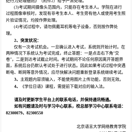
纪行为处理细则》（附件
2
）给予严肃处理。
(3)
考试期间摄像头范围内，只能存在考生本人。学院在进行
过程图像审核时，发现有非考生本人、考生旁有他人或使用考生照
片验证情况，均按作弊处理。
(4)
考试过程中，请勿佩戴耳机等电子设备，否则按作弊处
理。
2
、突发状况：
仅有一次考试机会。一旦确认进入考试，系统则开始计时。在
两种情况下系统认为考试完成，终止答题：一是点击右下角“交
卷”，二是到达考试截止时间。考试期间不论任何原因离开答题界
面，系统后台仍默认考试处于进行状态。因此如果考试过程中突遇
断电、断网等意外情况，应尽快解决问题重新登录系统继续考试。
3
、
主观题内容须输入，不能使用图片上传功能，否则无效。
4
、
《学位日语》课程，需提前下载对应的输入法。
请及时更新学生平台上的联系电话，并保持通讯畅通。
如有问题请及时与学习中心联系，校总部学习中心联系电话：
82300079
、
82300550
北京语言大学网络教育学院