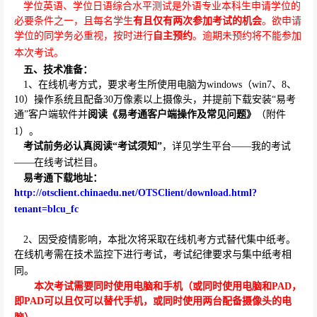
学位英语、学位日语综合水平测试是外语专业本科生申请学位的
必要条件之一，且每名学生
有且仅有两次参加考试的机会
。欲申请
学位的同学务必重视，按时进行
自主预约
。逾期未预约将不能参加
本次考试。
五、技术准备：
1
、
在线机考方式，要求考生所使用电脑为
windows
（
win7
、
8
、
10
）操作系统且配备
30
万像素以上摄像头，并提前下载安装“易考
通”客户端软件并
阅读《易考通客户端操作及常见问题》
（附件
1
）。
考试前务必认真阅读“考试须知”
，详见学生平台——我的考试
——在线考试栏目。
易考通下载地址：
http://otsclient.chinaedu.net/OTSClient/download.html?
tenant=blcu_fc
2
、
因受疫情影响，本批次将采取在线机考方式替代集中纸考。
在线机考需在技术监控下进行考试，考试纪律要求与集中纸考相
同。
本次考试需要同时使用电脑和手机（或同时使用电脑和
PAD
，
即
PAD
可以且仅可以替代手机，或同时使用两台配备摄像头的电