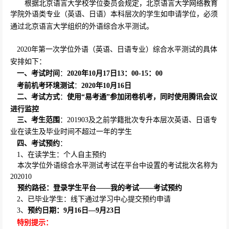
根据北京语言大学校学位委员会规定，北京语言大学网络教育
学院外语类专业（英语、日语）本科层次的学生如申请学位，必须
通过北京语言大学组织的外语综合水平测试。
2020
年第一次学位外语（英语、日语专业）综合水平测试的具体
安排如下：
一、考试时间
：
2020
年
10
月
17
日
13
：
00-15
：
00
考前机考环境测试
：
2020
年
10
月
16
日
二
、考试方式
：
使用“易考通”参加闭卷机考，同时使用腾讯会议
进行监控
三、考生范围
：
20
1903
及之前学籍批次专升本
层次英语、日语专
业在读生及毕业时间不超过一年的学生
四、
考试预约
：
1
、在读学生：个人自主预约
本次学位外语综合水平测试考试在平台中设置的考试批次名称为
202010
预约路径：登录学生平台——我的考试——考试预约
2
、已毕业学生：线下通过学习中心提交预约申请
3
、
预约日期：
9
月
16
日—
9
月
23
日
特别提示：