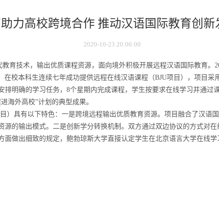
助力高校跨境合作 推动汉语国际教育创新发展(
2020-10-23 20:06:00
教育技术，输出优质课程资源，面向境外积极开展远程汉语国际教育。20
niversity）在校本科生连续七年成功提供远程在线汉语课程（BJU项目），
安排明确的学习任务，8个星期内完成课程，学生按要求在线学习并通过
程进海外高校”计划的典型成果。
项目）具有以下特色：一是跨境远程输出优质教育资源。项目融合了汉语
资源的输出模式。二是创新学分转换机制。双方通过双边协议的方式对在
方面做出细致的规定，鲍勃琼斯大学直接认定学生在北京语言大学在线学