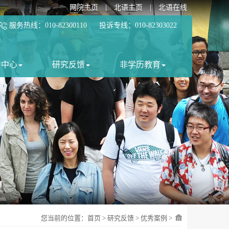
网院主页
|
北语主页
|
北语在线
服务热线：010-82300110 投诉专线：010-82303022
习中心
研究反馈
非学历教育
您当前的位置：
首页
>
研究反馈
>
优秀案例
>