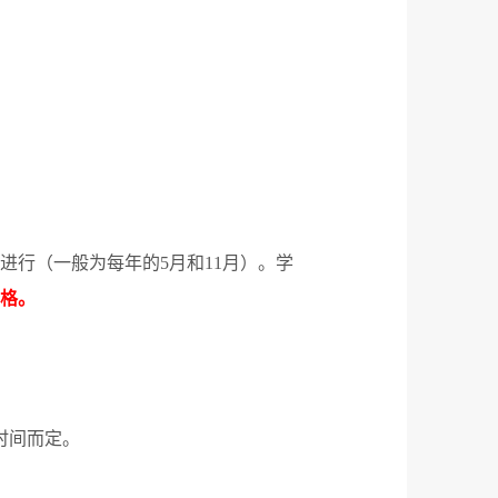
进行（一般为每年的
5
月和
11
月）。学
格。
时间而定。