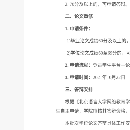
2. 70
分及以上的，可申请答辩。
二、论文重修
1.
申请条件：
1)
毕业论文成绩
60
分及以上的
2)
学位论文成绩
60
至
69
分的，
2.
申请流程：
登录学生平台
—
论
3.
申请时间：
2021
年
10
月
22
日
—
三、答辩安排
根据《北京语言大学网络教育学
生自主申请，学院审核其答辩资格，
本批次学位论文答辩具体工作安