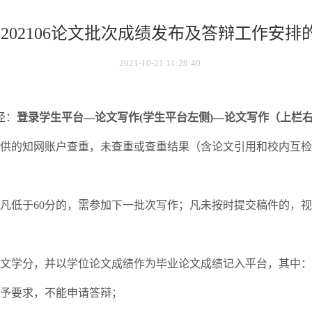
202106论文批次成绩发布及答辩工作安排
2021-10-21 11:28:40
径：
登录学生平台
—
论文写作
(
学生平台左侧
)—
论文写作（上栏
供的知网账户查重，未查重或查重结果（含论文引用和校内互检
凡低于
60
分的，需参加下一批次写作；凡未按时提交稿件的，视
文学分，并以学位论文成绩作为毕业论文成绩记入平台，其中：
予要求，不能申请答辩；