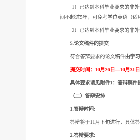
1
）已达到本科毕业要求的非外
间不超过
5
年，可免考学位英语（适
2
）已达到本科毕业要求的非外
5.
论文稿件的提交
符合答辩要求的论文稿件
由学习
提交时间：
10
月
26
日—
10
月
31
日
具体要求请见附件
1
：答辩稿件
（二）答辩安排
1.
答辩时间
:
答辩将于
11
月下旬进行，具体答
2.
答辩要求
: