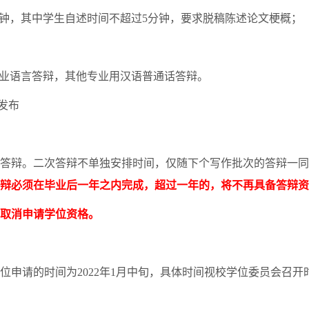
钟，其中学生自述时间不超过
5
分钟，要求脱稿陈述论文梗概；
业语言答辩，其他专业用汉语普通话答辩。
发布
答辩。二次答辩不单独安排时间，仅随下个写作批次的答辩一同
辩必须在毕业后一年之内完成，超过一年的，将不再具备答辩资
取消申请学位资格。
位申请的时间为
2022
年
1
月中旬，具体时间视校学位委员会召开