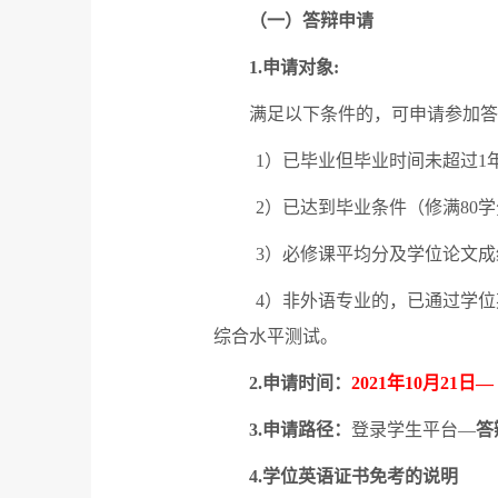
（一）答辩申请
1.
申请对象
:
满足以下条件的，可申请参加答
1
）已毕业但毕业时间未超过
1
2
）已达到毕业条件（修满
80
学
3
）必修课平均分及学位论文成
4
）非外语专业的，已通过学位
综合水平测试。
2.
申请时间：
2021
年
10
月
21
日
— 
3.
申请路径：
登录学生平台
—
答
4.
学位英语证书免考的说明