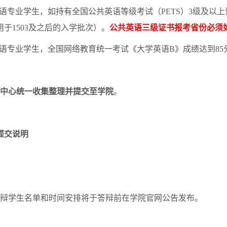
语专业学生，如持有全国公共英语等级考试（
PETS
）
3
级及以上
用于
1503
及之后的入学批次）。
公共英语三级证书报考省份必须
语专业学生，全国网络教育统一考试《大学英语
B
》成绩达到
85
中心统一收集整理并提交至学院
。
提交说明
辩学生名单和时间安排将于答辩前在学院官网公告发布。