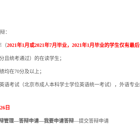
辩：
年（
2021
年
1
月或
2021
年
7
月毕业，
2021
年
1
月毕业的学生仅有最后
分且统考通过）的在读学生；
绩均在
70
分及以上；
英语考试（北京市成人本科学士学位英语统一考试），外语专业
26
日
辩管理
—
答辩申请
—
我要申请答辩
—
提交答辩申请