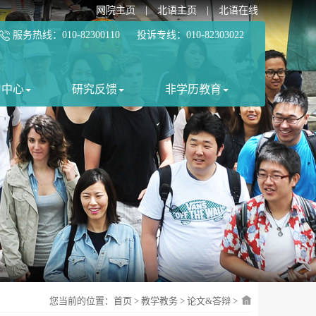
网院主页
|
北语主页
|
北语在线
服务热线：010-82300110 投诉专线：010-82303022
习中心
研究反馈
非学历教育
您当前的位置：
首页
>
教学教务
>
论文&答辩
>