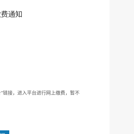
缴费通知
”链接，进入平台进行网上缴费，暂不