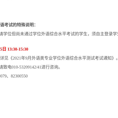
语考试的特殊说明：
请学位但尚未通过学位外语综合水平考试的学生，须自主登录学
5
日
13:30-15:30
详见《
2021
年
9
月外语类专业学位外语综合水平测试考试通知》
请致电
010-53209142/41
进行咨询。
0079
、
82300550