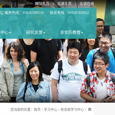
网院主页
|
北语主页
|
北语在线
服务热线：010-82300110 投诉专线：010-82303022
习中心
研究反馈
非学历教育
您当前的位置：
首页
>
学习中心
>
校总部学习中心
>