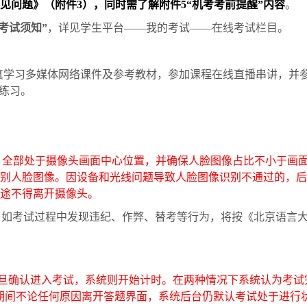
见问题》（附件
3
），同时需了解附件
5
“机考考前提醒”内容
。
考试须知
”
，详见学生平台
——
我的考试
——
在线考试栏目。
真学习多媒体网络课件及参考教材，参加课程在线直播串讲，并
前练习。
、全部处于摄像头画面中心位置，并确保人脸图像占比不小于画
别人脸图像。因设备和光线问题导致人脸图像识别不通过的，后
途不得离开摄像头。
。如考试过程中发现违纪、作弊、替考等行为，将按《北京语言
旦确认进入考试，系统则开始计时。在两种情况下系统认为考试
期间不论任何原因离开答题界面，系统后台仍默认考试处于进行