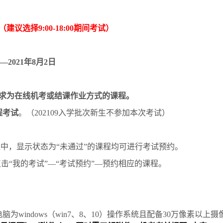
（建议选择
9:00-18:00
期间考试）
—2021
年
8
月
2
日
求为在线机考或结课作业方式的课程。
程考试
。（
202109
入学批次新生不参加本次考试）
程中，显示状态为
“
未通过
”
的课程均可进行考试预约。
点击
“
我的考试
”—“
考试预约
”—
预约相应的课程。
电脑为
windows
（
win7
、
8
、
10
）操作系统且配备
30
万像素以上摄