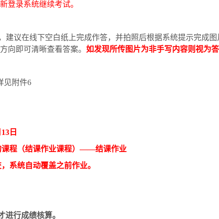
新登录系统继续考试。
，建议在线下空白纸上完成作答，并拍照后根据系统提示完成图
方向即可清晰查看答案。
如发现所传图片为非手写内容则视为答
详见附件
6
月
13
日
的课程（结课作业课程）
——
结课作业
交，系统自动覆盖之前作业。
才进行成绩核算。