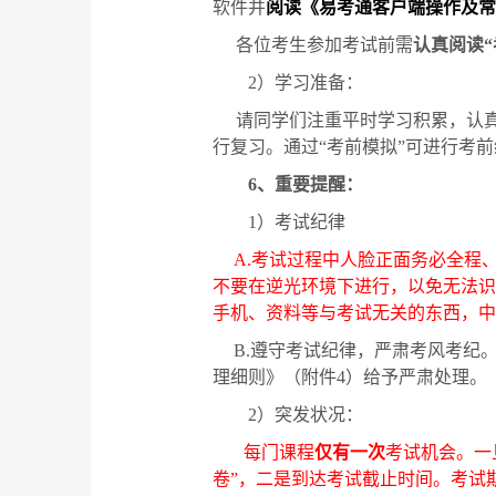
软件并
阅读《易考通客户端操作及常
各位考生参加考试前需
认真阅读
“
2
）学习准备：
请同学们注重平时学习积累，认
行复习。通过“考前模拟”可进行考
6
、重要提醒：
1
）考试纪律
A.
考试过程中人脸正面务必全程
不要在逆光环境下进行，以免无法识
手机、资料等与考试无关的东西，中
B.
遵守考试纪律，严肃考风考纪
理细则》（附件
4
）给予严肃处理。
2
）突发状况：
每门课程
仅有一次
考试机会。一
卷
”
，二是到达考试截止时间。考试