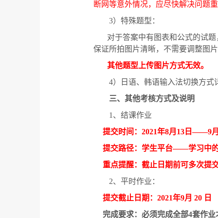
断网等意外情况，应尽快解决问题重
3
）特殊题型：
对于答案中有图表和公式的试题
保证所拍图片清晰，不需要调整图片
其他题型上传图片方式无效。
4
）日语、韩语输入法切换方式
三、其他考核方式及说明
1
、结课作业
提交时间：
2021
年
8
月
13
日
——9
提交路径：学生平台
——
学习中
重点提醒：截止日期前可多次提
2
、平时作业：
提交截止日期：
2021
年
9
月
20
日
完成要求：必须完成全部
4
套作业