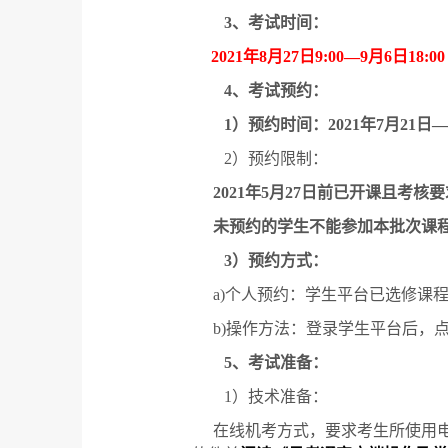
3
、考试时间：
2021
年
8
月
27
日
9:00—9
月
6
日
18:00
4
、考试预约：
1
）预约时间：
2021
年
7
月
21
日
—
2
）预约限制：
2021
年
5
月
27
日前已开课且考核要
未预约的学生不能参加本批次课
3
）预约方式：
a)
个人预约：学生平台已选修课
b)
操作方法：登录学生平台后，
5
、考试准备：
1
）技术准备：
在线机考方式，要求考生所使用