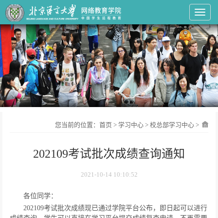
Toggl
您当前的位置：
首页
>
学习中心
>
校总部学习中心
>
202109考试批次成绩查询通知
2021-10-14 10:10:52
各位同学：
202109
考试批次成绩现已通过学院平台公布，即日起可以进行