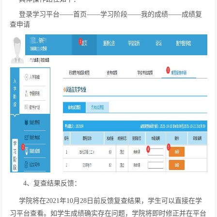
登录学习平台——首页——学习阶段——我的成绩——成绩复
查申请
4
、复查结果反馈：
学院将在
2021
年
10
月
28
日前反馈复查结果，学生可以直接在学
习平台查看。如学生成绩确实存在问题，学院将即时修正并在平台