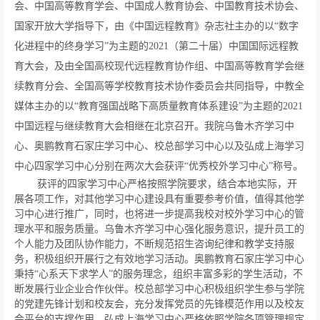
会、中国高等教育学会、中国成人教育协会、中国教育技术协会、
国家开放大学指导下，由《中国远程教育》杂志社主办的以“数字
化进程中的终身学习”为主题的2021（第二十届）中国国际远程教
育大会，及由全国高校现代远程教育协作组、中国高等教育学会继
续教育分会、全国高等学校教育技术协作委员会共同指导，中教全
媒体主办的以“教育强国战略下高质量教育体系建设”为主题的2021
中国远程与继续教育大会相继在北京召开。我院乌鲁木齐学习中
心、奥鹏教育石家庄学习中心、校总部学习中心以及弘成上海学习
中心四家学习中心分别在两次大会获评“优秀校外学习中心”称号。
获评的四家学习中心严格按照学院要求，结合本地实际，开
展各项工作，对其他学习中心建设具有重要参考价值，值得其他学
习中心进行推广，同时，也将进一步提高我校对校外学习中心的管
理水平和服务质量。乌鲁木齐学习中心强化服务意识，提升员工的
个人能力及团队协作能力，不断规范招生咨询纪律和教学支持服
务，积极组织开展行之有效地学习活动。奥鹏教育石家庄学习中心
秉持“心系天下求学人”的服务理念，组织丰富多彩的学生活动，不
断发展行业企业合作伙伴。校总部学习中心积极组织学生参与学院
的党建先锋计划和校友会，充分发挥党员的先锋模范作用以及校友
会平台的支撑作用。弘成上海学习中心严格依照学院各项管理规定