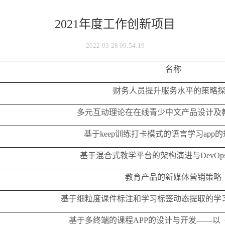
2021年度工作创新项目
2022-03-28 09:54:19
名称
财务人员提升服务水平的策略
多元互动理论在在线青少中文产品设计及
基于
keep
训练打卡模式的语言学习
app
的
基于混合式教学平台的架构演进与
DevOp
教育产品的新媒体营销策略
基于细粒度课件标注和学习标签动态提取的学
基于多终端的课程
APP
的设计与开发
——
以