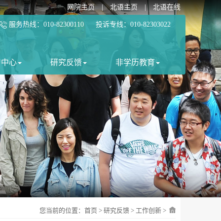
网院主页
|
北语主页
|
北语在线
服务热线：010-82300110 投诉专线：010-82303022
习中心
研究反馈
非学历教育
您当前的位置：
首页
>
研究反馈
>
工作创新
>