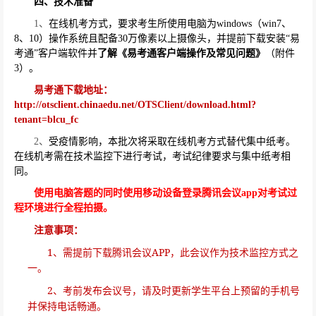
四、技术准备
1
、
在线机考方式，要求考生所使用电脑为
windows
（
win7
、
8
、
10
）操作系统且配备
30
万像素以上摄像头，并提前下载安装“易
考通”客户端软件并
了解《易考通客户端操作及常见问题》
（附件
3
）。
易考通下载地址：
http://otsclient.chinaedu.net/OTSClient/download.html?
tenant=blcu_fc
2
、
受疫情影响，本批次将采取在线机考方式替代集中纸考。
在线机考需在技术监控下进行考试，考试纪律要求与集中纸考相
同。
使用电脑答题的同时使用移动设备登录腾讯会议
app
对考试过
程环境进行全程拍摄。
注意事项：
1
APP
、需提前下载腾讯会议
，此会议作为技术监控方式之
一。
2
、考前发布会议号，请及时更新学生平台上预留的手机号
并保持电话畅通。