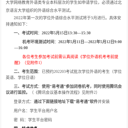
大学网络教育外语类专业本科层次的学生如申请学位，必须通过北
京语言大学组织的外语综合水平测试。
2022
5
年第一次的学位外语综合水平测试将于
月进行。具体安
排通知如下：
一、考试时间
：
2022
年
5
月
15
日
13
:
30
—
15
:
30
机考环境测试时间
：
2022
年
5
月
11
日
—
2022
年
5
月
12
日
9
:
00
—
16
:
00
各位考生参加考试前需认真阅读《学位外语机考考前提
醒》（见附件
1
）
二、考生范围
：已预约
202203
考试批次学位外语的考生（学位
英语、学位日语）
三
、考试方式
：
使用“易考通”参加闭卷机考，同时使用腾讯会
议进行监控。
（《腾讯会议基本操作流程》见附件
2
）
登录方式：
通过下面链接地址下载“易考通”软件
并安装
用户名：学生平台用户名
密
码：学生平台密码