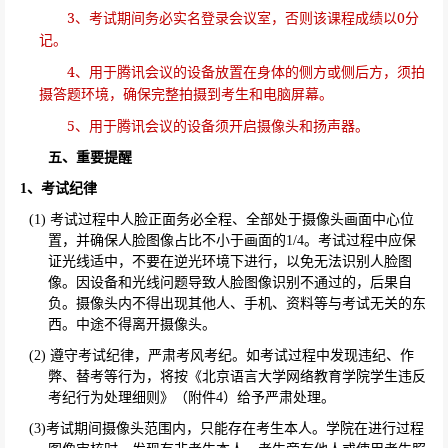
3
0
、考试期间务必实名登录会议室，否则该课程成绩以
分
记。
4
、用于腾讯会议的设备放置在身体的侧方或侧后方，须拍
摄答题环境，确保完整拍摄到考生和电脑屏幕。
5
、用于腾讯会议的设备须开启摄像头和扬声器。
五、重要提醒
1
、考试纪律
(1)
考试过程中人脸正面务必全程、全部处于摄像头画面中心位
置，并确保人脸图像占比不小于画面的
1/4
。考试过程中应保
证光线适中，不要在逆光环境下进行，以免无法识别人脸图
像。因设备和光线问题导致人脸图像识别不通过的，后果自
负。摄像头内不得出现其他人、手机、资料等与考试无关的东
西。中途不得离开摄像头。
(2)
遵守考试纪律，严肃考风考纪。如考试过程中发现违纪、作
弊、替考等行为，将按《北京语言大学网络教育学院学生违反
考纪行为处理细则》（附件
4
）给予严肃处理。
(3)
考试期间摄像头范围内，只能存在考生本人。学院在进行过程