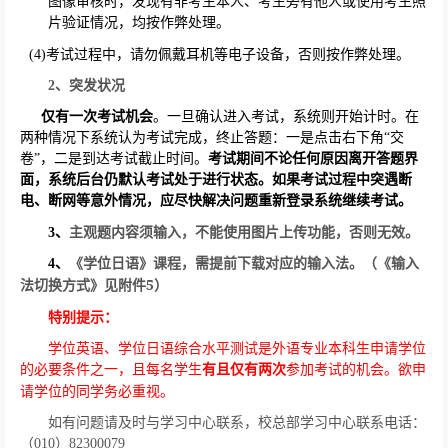
图像审核时，发现有非考生本人、考生旁有他人或使用考生照
片验证情况，均按作弊处理。
(4)
考试过程中，请勿佩戴耳机等电子设备，否则按作弊处理。
2
、突发状况
仅有一次考试机会
。一旦确认进入考试，系统则开始计时。在
两种情况下系统认为考试完成，终止答题：一是点击右下角“交
卷”，二是到达考试截止时间。
考试期间不论任何原因离开答题界
面，系统后台仍默认考试处于进行状态。如果考试过程中突遇断
电、断网等意外情况，应尽快解决问题重新登录系统继续考试。
3
、
主观题内容须输入，不能使用图片上传功能，否则无效。
4
、
《学位日语》课程，需提前下载对应的输入法。（《输入
5
法切换方式》见附件
）
特别提示：
学位英语、学位日语综合水平测试是外语专业本科生申请学位
的必要条件之一，且每名学生
有且仅有两次
参加考试的机会。欲申
请学位的同学务必重视。
如有问题请及时与学习中心联系，校总部学习中心联系电话：
（
010
）
82300079