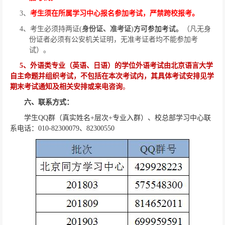
3
、
考生须在所属学习中心报名参加考试，严禁跨校报考。
4
、考生必须持两证
(
身份证、准考证
)
方可参加考试。
（凡无身
份证者必须有公安机关证明，无准考证者均不能参加考
试）。
5
、外语类专业（英语、日语）的学位外语考试由北京语言大学
自主命题并组织考试，不包括在本次考试内，其具体考试安排见学
期末考试通知及相关安排或来电咨询
。
六、联系方式：
学生
QQ
群（真实姓名
+
层次
+
专业入群）、校总部学习中心联
系电话：
010-82300079
、
82300550