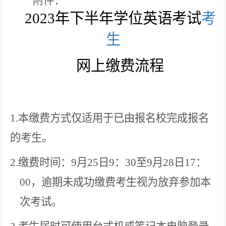
附件：
2023
年下半年学位英语考试
考
生
网上缴费
流程
1.
本缴费方式仅适用于已由报名校完成报名
的考生。
2.
缴
费时间：
9
月
25
日
9
：
30
至
9
月
28
日
17
：
00
，逾期未成功缴费考生视为放弃参加本
次考试。