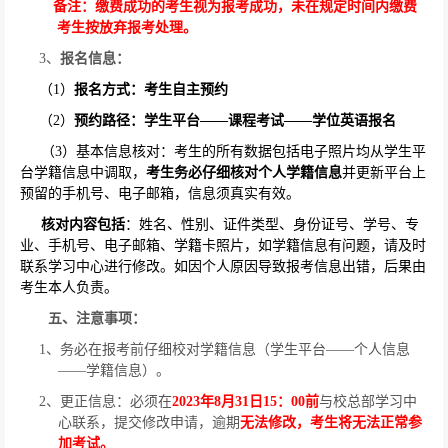
备注：缴费成功的考生视为报考成功，未在规定时间内缴费
考生按放弃报考处理。
3
、
报名信息：
（
1
）
报名方式：考生自主预约
（
2
）
预约路径：学生平台——课程考试——学位英语报名
（
3
）基本信息核对：考生的所有数据包括电子照片均从学生平
台学籍信息中调取，
考生务必仔细核对个人学籍信息
并更新平台上
预留的手机号、电子邮箱，信息须真实有效。
核对内容包括
：姓名、性别、证件类型、身份证号、学号、专
业、手机号、电子邮箱、学籍卡照片，如学籍信息有问题，请及时
联系学习中心进行修改。如因个人原因导致报考信息出错，后果由
考生本人负责。
五、注意事项：
1
、务必在报考前仔细校对学籍信息（学生平台
——
个人信息
——
学籍信息）。
2
、更正信息：必须在
2023
年
8
月
31
日
15
：
00
前
与校总部学习中
心联系，提交修改申请，逾期
无法修改，考生将无法正常参
加考试。