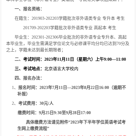
一、报名资格：
在籍生：
201903-202203
学籍批次非外语类专业
专升本
考生
201709-202203
学籍批次非外语类专业
高起本
考生
毕业生：
202301-202306
毕业批次的非外语专业专升本、高起
本毕业生，毕业生需满足学位论文与必修课平均分均已达到
70
分及
之上，学籍未达到最长期限者；
二、
考试时间：
2023
年
11
月
11
日（星期六）上午
9:00
—
11:00
三、考试地点：
北京语言大学校内
四、报名办法：
1
、
报名时间：
2023
年
7
月
11
日―
2023
年
8
月
22
日
16:00
（逾期不
补报）
2
、
考试费用：
30
元
/
人
缴费时间：
9
月
25
日
9:30
至
9
月
28
日
17:00
具体缴费方法请见附件“
2023
年下半年学位英语考试考
生网上缴费流程”