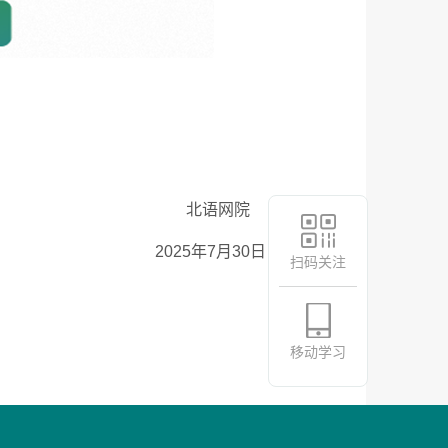
北语网院
2025
年
7
月
30
日
扫码关注
移动学习