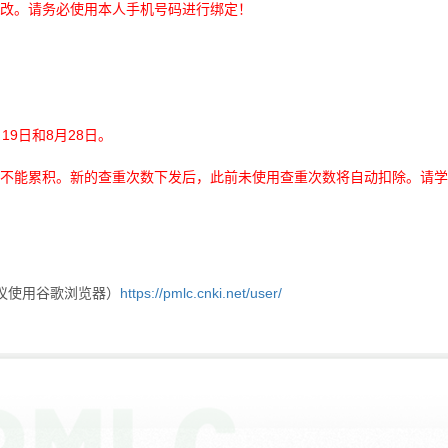
改。请务必使用本人手机号码进行绑定！
月
19
日和
8
月
28
日。
不能累积。新的查重次数下发后，此前未使用查重次数将自动扣除。请学
https://pmlc.cnki.net/user/
议使用谷歌浏览器）