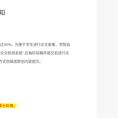
通知
过
30%
。为便于学生进行论文查重，学院自
论文检测系统”
,
在每阶段稿件提交前进行论
方式伪装成原创内容提交。
零分处理。