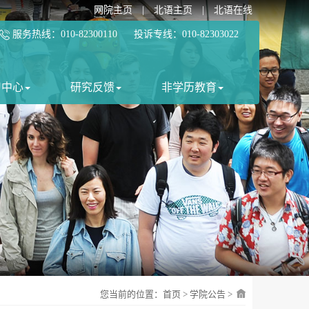
网院主页
|
北语主页
|
北语在线
服务热线：010-82300110 投诉专线：010-82303022
习中心
研究反馈
非学历教育
您当前的位置：
首页
>
学院公告
>