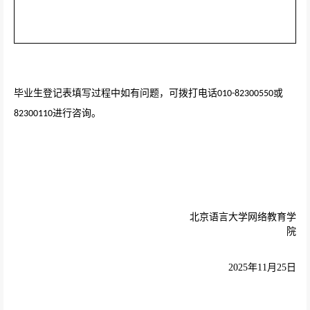
毕业生登记表填写过程中如有问题，可拨打电话
或
010-82300550
进行咨询。
82300110
北京语言大学网络教育学
院
2025
年
11
月
25
日