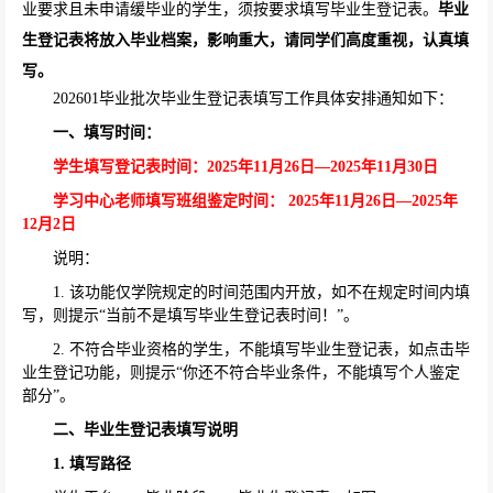
业要求且未申请缓毕业的学生，须按要求填写毕业生登记表。
毕业
生登记表将放入毕业档案，影响重大，请同学们高度重视，认真填
写。
202601
毕业批次毕业生登记表填写工作具体安排通知如下：
一、填写时间：
学生填写登记表时间：
2025
年
11
月
26
日—
2025
年
11
月
30
日
学习中心老师填写班组鉴定时间：
2025
年
11
月
26
日—
2025
年
12
月
2
日
说明：
1.
该功能仅学院规定的时间范围内开放，如不在规定时间内填
写，则提示“当前不是填写毕业生登记表时间！”。
2.
不符合毕业资格的学生，不能填写毕业生登记表，如点击毕
业生登记功能，则提示“你还不符合毕业条件，不能填写个人鉴定
部分”。
二、毕业生登记表填写说明
1.
填写路径