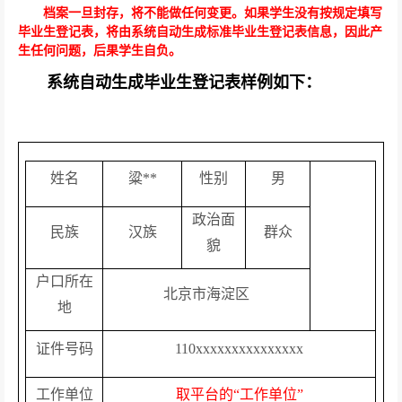
档案一旦封存，将不能做任何变更。如果学生没有按规定填写
毕业生登记表，将由系统自动生成标准毕业生登记表信息，因此产
生任何问题，后果学生自负。
系统自动生成毕业生登记表样例如下：
姓名
粱
**
性别
男
政治面
民族
汉族
群众
貌
户口所在
北京市海淀区
地
证件号码
110xxxxxxxxxxxxxxx
工作单位
取平台的“工作单位”