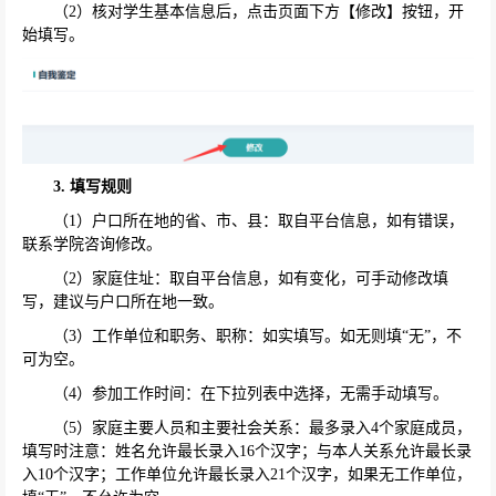
（
2
）核对学生基本信息后，点击页面下方【修改】按钮，开
始填写。
3.
填写规则
（
1
）户口所在地的省、市、县：取自平台信息，如有错误，
联系学院咨询修改。
（
2
）家庭住址：取自平台信息，如有变化，可手动修改填
写，建议与户口所在地一致。
（
3
）工作单位和职务、职称：如实填写。如无则填“无”，不
可为空。
（
4
）参加工作时间：在下拉列表中选择，无需手动填写。
（
5
）家庭主要人员和主要社会关系：最多录入
4
个家庭成员，
填写时注意：姓名允许最长录入
16
个汉字；与本人关系允许最长录
入
10
个汉字；工作单位允许最长录入
21
个汉字，如果无工作单位，