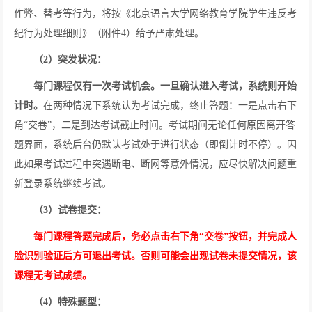
作弊、替考等行为，将按《北京语言大学网络教育学院学生违反考
纪行为处理细则》（附件
4
）给予严肃处理。
（
2
）突发状况：
每门课程仅有一次考试机会。一旦确认进入考试，系统则开始
计时。
在两种情况下系统认为考试完成，终止答题：一是点击右下
角“交卷”，二是到达考试截止时间。考试期间无论任何原因离开答
题界面，系统后台仍默认考试处于进行状态（即倒计时不停）。因
此如果考试过程中突遇断电、断网等意外情况，应尽快解决问题重
新登录系统继续考试。
（
3
）试卷提交：
每门课程答题完成后，务必点击右下角“交卷”按钮，并完成人
脸识别验证后方可退出考试。否则可能会出现试卷未提交情况，该
课程无考试成绩。
（
4
）特殊题型：