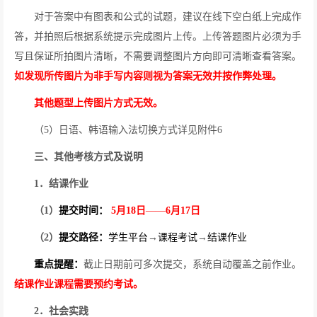
对于答案中有图表和公式的试题，建议在线下空白纸上完成作
答，并拍照后根据系统提示完成图片上传。上传答题图片必须为手
写且保证所拍图片清晰，不需要调整图片方向即可清晰查看答案。
如发现所传图片为非手写内容则视为答案无效并按作弊处理。
其他题型上传图片方式无效。
（
5
）日语、韩语输入法切换方式详见附件
6
三、其他考核方式及说明
1
．结课作业
（
1
）
提交时间：
5
月
18
日
——
6
月
17
日
（
2
）
提交路径：
学生平台
→
课程考试
→
结课作业
重点提醒：
截止日期前可多次提交，系统自动覆盖之前作业。
结课作业课程需要预约考试。
2
．社会实践