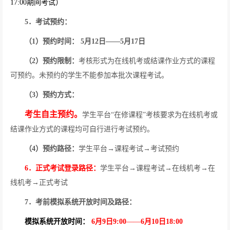
17:00
期间考试）
5
．考试预约：
（
1
）预约时间：
5
月
12
日——
5
月
17
日
（
2
）预约限制：
考核形式为在线机考或结课作业方式的课程
可预约。未预约的学生不能参加本批次课程考试。
（
3
）预约方式：
考生自主预约。
学生平台“在修课程”考核要求为在线机考或
结课作业方式的课程均可自行进行考试预约。
（
4
）预约路径：
学生平台
→
课程考试
→
考试预约
6
．正式考试登录路径：
学生平台
→
课程考试
→
在线机考
→
在
线机考
→
正式考试
7
．考前模拟系统开放时间及路径：
模拟系统开放时间：
6
月
9
日
9:00
——
6
月
10
日
18:00