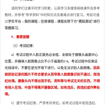
请同学们注重平时学习积累，认真学习多媒体网络课件及参考
教材，并参考“导学资料”中的知识点及重难点进行复习。考前可通
过
学生平台
→
我的课程
→
在修课程
→
课程名称下方“模拟测试”进行
答题练习
。
9
．重要提醒
（
1
）考试纪律：
a
）考试过程中人脸正面务必全程、全部处于摄像头画面中心
位置，并确保人脸图像占比不小于画面的
1/4
。考试过程中应保证
光线适中，不要在逆光环境下进行，以免无法识别人脸图像。
因系
统抓拍记录的图片不符合要求从而导致人脸图像识别不通过，按违
纪处理。摄像头内不得出现手机、资料等与考试无关的东西，不得
有他人在场，中途不得离开摄像区域，如有违反，按违纪或作弊处
理。
b
）遵守考试纪律，严肃考风考纪。如考试过程中发现违纪、