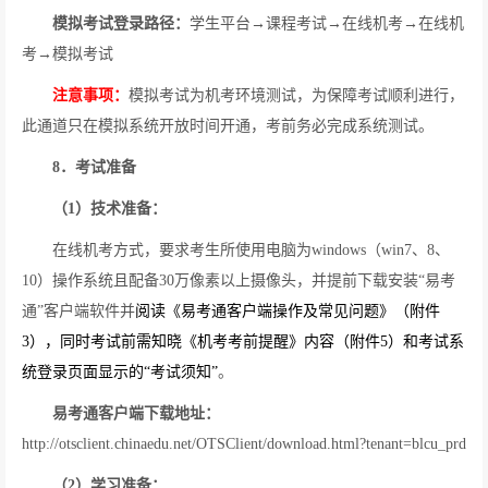
模拟考试登录路径：
学生平台
→
课程考试
→
在线机考
→
在线机
考
→
模拟考试
注意事项：
模拟考试为机考环境测试，为保障考试顺利进行，
此通道只在模拟系统开放时间开通，考前务必完成系统测试。
8
．考试准备
（
1
）技术准备：
在线机考方式，要求考生所使用电脑为
windows
（
win7
、
8
、
10
）操作系统且配备
30
万像素以上摄像头，并提前下载安装“易考
通”客户端软件并
阅读《易考通客户端操作及常见问题》（附件
3
），同时考试前需知晓《机考考前提醒》内容（附件
5
）和考试系
统登录页面显示的“考试须知”
。
易考通客户端下载地址：
http://otsclient.chinaedu.net/OTSClient/download.html?tenant=blcu_prd
（
2
）学习准备：