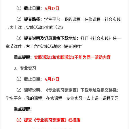
（
1
）
截止日期：
6
月
17
日
（
2
）
提交路径：
学生平台
→
我的课程
→
在修课程
→
社会实践
→
去上课
→
实践活动
1/
实践活动
2
（
3
）
提交说明及记录表格下载地址：
打开《社会实践》任一
章节课件
→
右上角“实践活动报告提交说明”
重点提醒：
实践活动
1
和实践活动
2
不能为同一活动内容
3
．专业实习
（
1
）截止日期：
6
月
17
日
（
2
）课程说明、《专业实习鉴定表》下载地址及提交路径：
学生平台
→
我的课程
→
在修课程
→
专业实习
→
去上课
→
课程学习
重点提醒：
（
1
）提交《专业实习鉴定表》扫描版