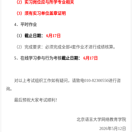
（
2
）实习岗位应与所学专业相关
（
3
）须有实习单位盖章证明
4
．平时作业
（
1
）
截止日期：
6
月
17
日
（
2
）完成要求：必须完成全部
4
套作业才进行成绩核算。
5
．在线学习参与行为考核
截止日期：
6
月
17
日
对以上考试组织工作如有疑问，请致电
010-82300550
进行咨
询。
最后预祝大家考试顺利！
北京语言大学网络教育学院
2026
年
5
月
12
日