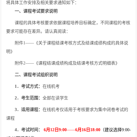
将具体工作安排及相关要求通知如下：
一、课程考试要求说明
课程的具体考核要求依据课程培养目标确定，不同课程的考核
要求可能存在差异。请认真阅读：
附件
1——
《关于课程结课考核方式及结课成绩构成的具体说
明》
附件
2——
《课程结课成绩构成及结课考核方式明细表》
二、课程考试组织说明
1
．考试方式：
在线机考
2
．考生范围：
全部在读学生
3
．适用课程：
在线机考仅适用于考核要求为集中闭卷考试的
课程
4
．考试时间：
6
月
12
日
9:00
——
6
月
16
日
18:00
（建议选择
9:00-