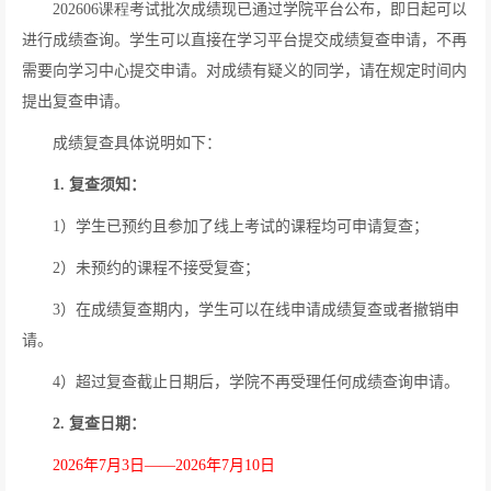
202606课程
考试批次成绩现已通过学院平台公布，即日起可以
进行成绩查询。学生可以直接在学习平台提交成绩复查申请，不再
需要向学习中心提交申请。对成绩有疑义的同学，请在规定时间内
提出复查申请。
成绩复查具体说明如下：
1.
复查须知：
1
）学生已预约且参加了线上考试的课程均可申请复查；
2
）未预约的课程不接受复查；
3
）在成绩复查期内，学生可以在线申请成绩复查或者撤销申
请。
4
）超过复查截止日期后，学院不再受理任何成绩查询申请。
2.
复查日期：
2026
年
7
月
3
日——
2026
年
7
月
10
日